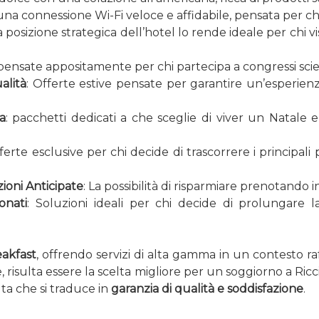
 una connessione Wi-Fi veloce e affidabile, pensata per c
la posizione strategica dell’hotel lo rende ideale per chi vi
 pensate appositamente per chi partecipa a congressi scient
alità
: Offerte estive pensate per garantire un’esperienz
a
: pacchetti dedicati a che sceglie di viver un Natal
fferte esclusive per chi decide di trascorrere i principali 
ioni Anticipate
: La possibilità di risparmiare prenotando i
onati
: Soluzioni ideali per chi decide di prolungare 
akfast
, offrendo servizi di alta gamma in un contesto ra
, risulta essere la scelta migliore per un soggiorno a Ricc
a che si traduce in
garanzia di qualità e soddisfazione
.