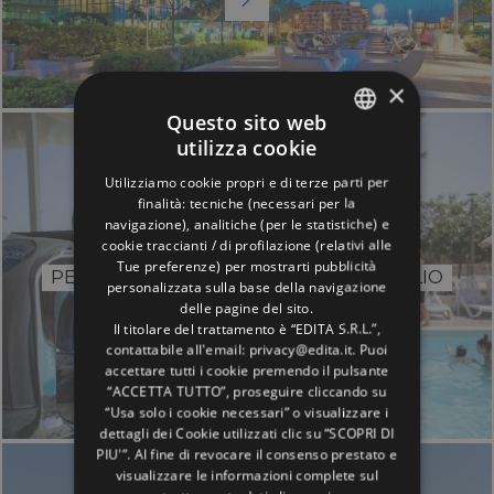
×
Questo sito web
utilizza cookie
ITALIAN
Utilizziamo cookie propri e di terze parti per
ENGLISH
finalità: tecniche (necessari per la
CFH Riccione
navigazione), analitiche (per le statistiche) e
GERMAN
cookie traccianti / di profilazione (relativi alle
Tue preferenze) per mostrarti pubblicità
FRENCH
PER LE FAMIGLIE CHE CERCANO IL MEGLIO
personalizzata sulla base della navigazione
RUSSIAN
delle pagine del sito.
Il titolare del trattamento è “EDITA S.R.L.”,
contattabile all'email: privacy@edita.it. Puoi
accettare tutti i cookie premendo il pulsante
“ACCETTA TUTTO”, proseguire cliccando su
“Usa solo i cookie necessari” o visualizzare i
dettagli dei Cookie utilizzati clic su “SCOPRI DI
PIU'”. Al fine di revocare il consenso prestato e
visualizzare le informazioni complete sul