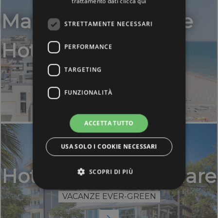
trattamento dati
clicca qui
Marittimo Boutique
STRETTAMENTE NECESSARI
Hotel
PERFORMANCE
TARGETING
FUNZIONALITÀ
ACCETTA TUTTO
USA SOLO I COOKIE NECESSARI
Hotel Rex fronte mare
SCOPRI DI PIÙ
VACANZE EVER-GREEN
Strettamente necessari
Performance