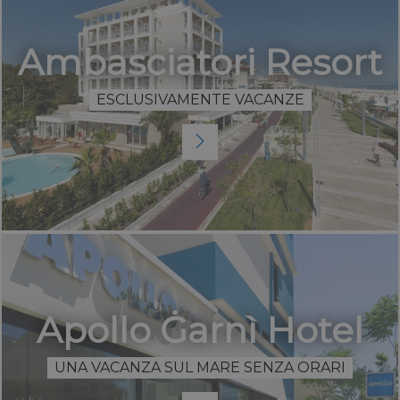
comportamen
degli utenti e
migliorare la
funzionalità d
Ambasciatori Resort
sito in base al
esigenze degl
utenti.
ESCLUSIVAMENTE VACANZE
Apollo Ġarnì Hotel
UNA VACANZA SUL MARE SENZA ORARI